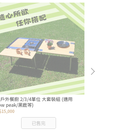
T戶外餐廚 2/3/4單位 大套裝組 (適用
IGT 2~4單位桌框
ow peak/黑鹿等)
Snow peak/黑
15,000
NT$3,350
已售完