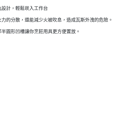
軌設計，輕鬆崁入工作台
火力的分散，還能減少火被吹息，造成瓦斯外洩的危險。
部半圓形凹槽讓你烹飪用具更方便置放。