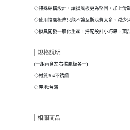
◇特殊結構設計，讓擋風板更為堅固，加上滑
◇使用擋風板佈只能不讓瓦斯浪費太多、減少
◇模具開發一體化生產，搭配設計小巧思，頂
規格說明
(一組內含左右擋風板各一)
◇材質304不銹鋼
◇產地:台灣
相關商品