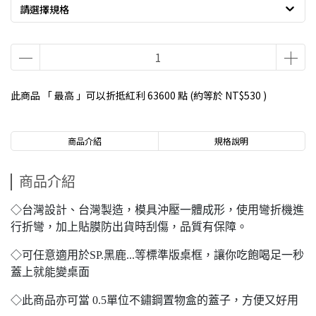
請選擇規格
此商品 「 最高 」可以折抵紅利
63600
點 (約等於
NT$530
)
商品介紹
規格說明
商品介紹
◇台灣設計、台灣製造，模具沖壓一體成形，使用彎折機進
行折彎，加上貼膜防出貨時刮傷，品質有保障。
◇可任意適用於SP.黑鹿...等標準版桌框，讓你吃飽喝足一秒
蓋上就能變桌面
◇此商品亦可當 0.5單位不鏽鋼置物盒的蓋子，方便又好用