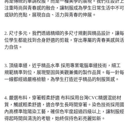
再是傳統的單調校服，而是一種美學的展現。我們在設計上
注重時尚與青春感的融合，讓制服成為學生日常生活中不可
或缺的亮點，展現自由、活力與青春的伸展。
2. 尺寸多元，我們透過精細的多尺寸規劃與精品設計，讓每
位學生都能找到合身舒適的剪裁，穿出專屬的青春美感與活
力自信。
3. 頂級車縫，近乎精品水準 採用專業電腦車縫技術，細工
規範精準到位，展現堅固與美觀兼備的製作品質。每一針每
一線都經過嚴格檢驗，為學生打造近乎精品的制服質感。
4. 嚴選布料，穿著輕柔舒適 布料採用台灣CVC精選混紡材
質，觸感輕柔舒適，適合學生長時間穿著。染色技術採用國
內高標準陰陽染工藝，確保色牢度超過四級以上，讓制服經
得起時間與清洗的考驗，始終保持色彩亮麗如新。