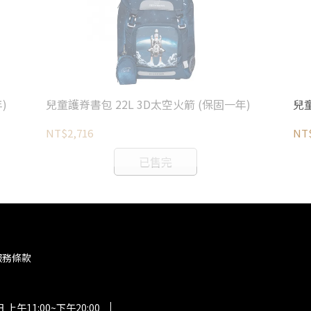
)
兒童護脊書包 22L 3D太空火箭 (保固一年)
兒童
NT$2,716
NT$
已售完
服務條款
午11:00~下午20:00