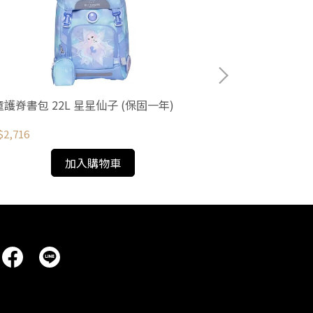
護脊書包 22L 星星仙子 (保固一年)
兒童護脊書包 22
2,716
NT$2,716
加入購物車