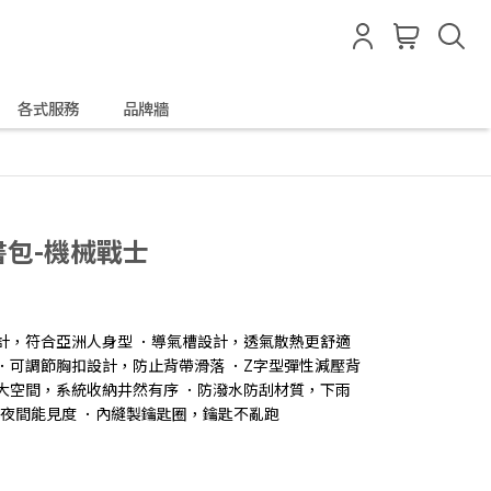
各式服務
品牌牆
書包-機械戰士
計，符合亞洲人身型 ．導氣槽設計，透氣散熱更舒適
．可調節胸扣設計，防止背帶滑落 ．Z字型彈性減壓背
大空間，系統收納井然有序 ．防潑水防刮材質，下雨
升夜間能見度 ．內縫製鑰匙圈，鑰匙不亂跑