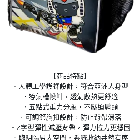
【商品特點】
．人體工學護脊設計，符合亞洲人身型
．導氣槽設計，透氣散熱更舒適
．五點式重力分壓，不壓迫肩頸
．可調節胸扣設計，防止背帶滑落
．Z字型彈性減壓背帶，彈力拉力更穩固
．聰明隔層大空間，系統收納井然有序