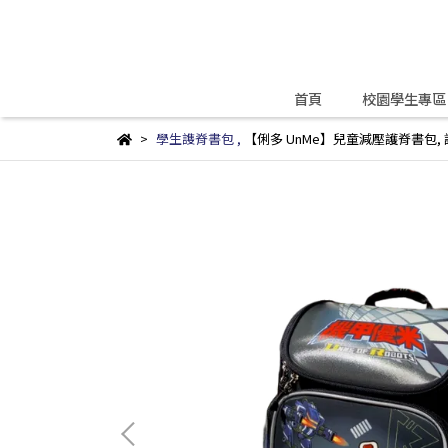
首頁
校園學生專區
學生謢脊書包
,
【俐多 UnMe】兒童減壓護脊書包
,