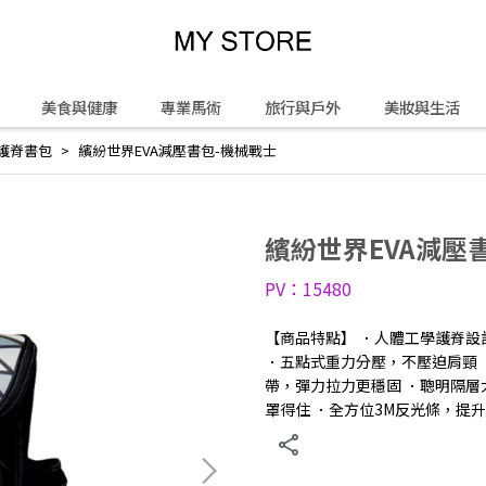
美食與健康
專業馬術
旅行與戶外
美妝與生活
護脊書包
繽紛世界EVA減壓書包-機械戰士
繽紛世界EVA減壓
PV：15480
【商品特點】 ．人體工學護脊設
．五點式重力分壓，不壓迫肩頸 
帶，彈力拉力更穩固 ．聰明隔層
罩得住 ．全方位3M反光條，提