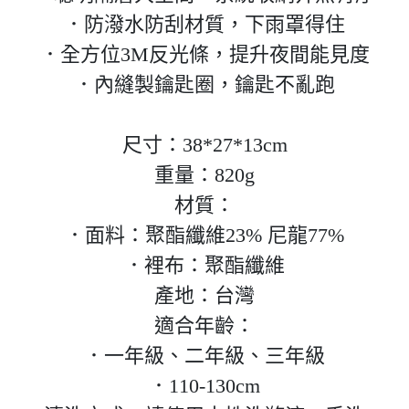
．防潑水防刮材質，下雨罩得住
．全方位3M反光條，提升夜間能見度
．內縫製鑰匙圈，鑰匙不亂跑
尺寸：38*27*13cm
重量：820g
材質：
．面料：聚酯纖維23% 尼龍77%
．裡布：聚酯纖維
產地：台灣
適合年齡：
．一年級、二年級、三年級
．110-130cm