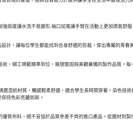
自信表現的象徵。南興百貨致力於提供讓學生在生活中展現活力
處加強挺度讓水洗不易變形,袖口加寬讓手臂在活動上更加透氣舒服
精品設計，讓每位學生都能找到合身舒適的剪裁，穿出專屬的青春
車縫技術，細工規範精準到位，展現堅固與美觀兼備的製作品質。
CVC精選混紡材質，觸感輕柔舒適，適合學生長時間穿著。染色技
終保持色彩亮麗如新。
製造的優質布料，絕不妥協於品質參差不齊的進口產品。從選材到