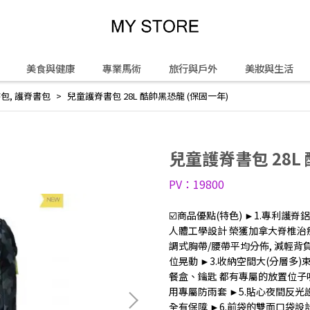
美食與健康
專業馬術
旅行與戶外
美妝與生活
書包
,
護脊書包
兒童護脊書包 28L 酷帥黑恐龍 (保固一年)
兒童護脊書包 28L
PV：19800
☑️商品優點(特色) ►1.專利護
人體工學設計 榮獲加拿大脊椎治
調式胸帶/腰帶平均分佈, 減輕
位晃動 ►3.收納空間大(分層多
餐盒、鑰匙 都有專屬的放置位子喔
用專屬防雨套 ►5.貼心夜間反光
全有保障 ►6.前袋的雙面口袋設