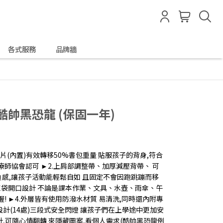
各式服務
品牌牆
 酷帥黑恐龍 (保固一年)
脊鋁片(內置)有效轉移50%書包重量 貼服孩子的背身,符合
療師協會認可 ►2.上肩部調整帶、加厚減壓背帶、 可
背負感,讓孩子活動能輕鬆自如 且固定不會因跑跳蹦而移
)束袋開口設計 不論是課本作業、文具、水壺、雨傘、午
! ►4.外層皆有使用防潑水材質 易清洗,同時還內附專
設計(14處)三段式安全閃燈 讓孩子們在上學途中更加安
計,可隨心情翻轉 來隱藏圖案,看個人需求(酷帥黑恐龍例