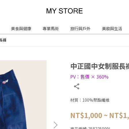
美食與健康
專業馬術
旅行與戶外
美妝與生活
長褲
中正國中女制服長
PV：售價 × 360%
材質：100%聚酯纖維
NT$1,000
~
NT$1
商品編號:
258225009L