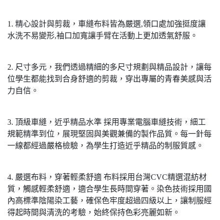
1. 精心設計與剪裁，車縫布料皆為嚴選,領口處加強挺度讓
水洗不易變形,袖口加寬讓手臂在活動上更加透氣舒服。
2. 尺寸多元，我們透過精細的多尺寸規劃與精品設計，讓每
位學生都能找到合身舒適的剪裁，穿出專屬的青春美感與活
力自信。
3. 頂級車縫，近乎精品水準 採用專業電腦車縫技術，細工
規範精準到位，展現堅固與美觀兼備的製作品質。每一針每
一線都經過嚴格檢驗，為學生打造近乎精品的制服質感。
4. 嚴選布料，穿著輕柔舒適 布料採用台灣CVC精選混紡材
質，觸感輕柔舒適，適合學生長時間穿著。染色技術採用國
內高標準陰陽染工藝，確保色牢度超過四級以上，讓制服經
得起時間與清洗的考驗，始終保持色彩亮麗如新。